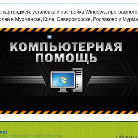
а картриджей; установка и настройка Windows, програмног
аролей в Мурманске, Коле, Североморске, Росляково и Мурм
лог
г. Мурман