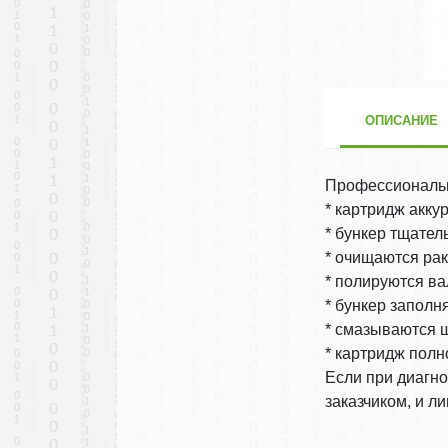
ОПИСАНИЕ
Профессиональн
* картридж акку
* бункер тщател
* очищаются рак
* полируются ва
* бункер запол
* смазываются 
* картридж полн
Если при диагно
заказчиком, и л