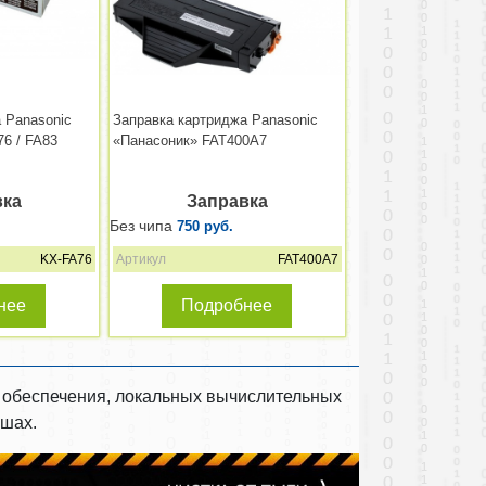
 Panasonic
Заправка картриджа Panasonic
6 / FA83
«Панасоник» FAT400A7
вка
Заправка
Без чипа
750 руб.
KX-FA76
Артикул
FAT400A7
нее
Подробнее
о обеспечения, локальных вычислительных
ашах.