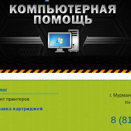
лог
г. Мурман
нт принтеров
пн
равка картриджей
8 (8