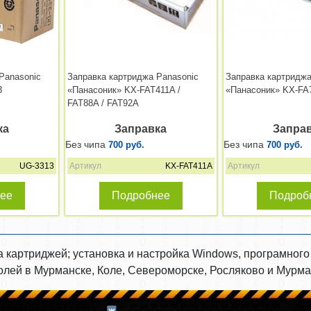
Panasonic
Заправка картриджа Panasonic
Заправка картриджа
3
«Панасоник» KX-FAT411A /
«Панасоник» KX-FA7
FAT88A / FAT92A
ка
Заправка
Запра
Без чипа
Без чипа
700 руб.
700 руб.
UG-3313
Артикул
KX-FAT411A
Артикул
ее
Подробнее
Подроб
а картриджей; установка и настройка Windows, програмног
аролей в Мурманске, Коле, Североморске, Росляково и Мурм