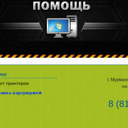
лог
г. Мурман
нт принтеров
пн
равка картриджей
8 (8