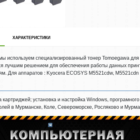
ХАРАКТЕРИСТИКИ
 мы используем специализированный тонер Tomoegawa дл
ся лучшим решением для обеспечения работы данных принт
м. Для аппаратов : Kyocera ECOSYS M5521cdw, M5521cdn
а картриджей; установка и настройка Windows, програмног
аролей в Мурманске, Коле, Североморске, Росляково и Мурм