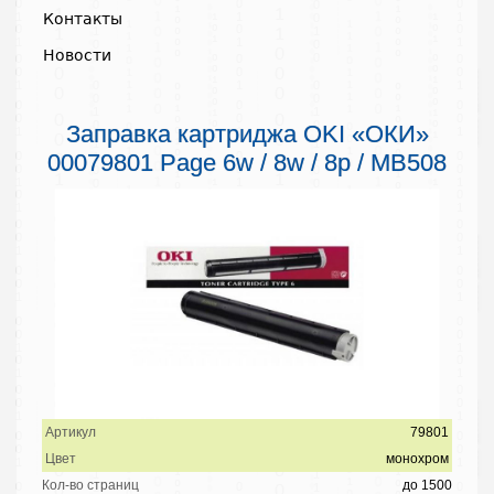
Контакты
Новости
Заправка картриджа OKI «ОКИ»
00079801 Page 6w / 8w / 8p / MB508
Артикул
79801
Цвет
монохром
Кол-во страниц
до 1500