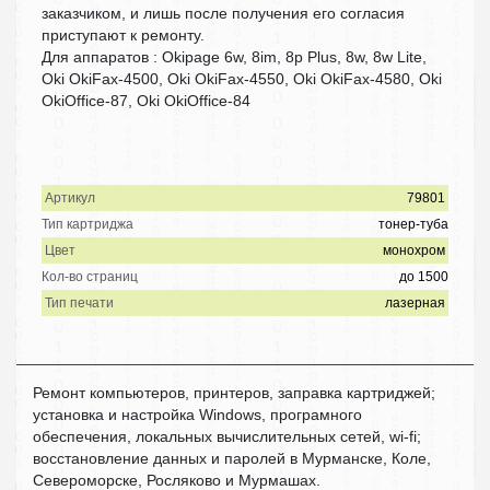
заказчиком, и лишь после получения его согласия
приступают к ремонту.
Для аппаратов : Okipage 6w, 8im, 8p Plus, 8w, 8w Lite,
Oki OkiFax-4500, Oki OkiFax-4550, Oki OkiFax-4580, Oki
OkiOffice-87, Oki OkiOffice-84
Артикул
79801
Тип картриджа
тонер-туба
Цвет
монохром
Кол-во страниц
до 1500
Тип печати
лазерная
Ремонт компьютеров, принтеров, заправка картриджей;
установка и настройка Windows, програмного
обеспечения, локальных вычислительных сетей, wi-fi;
восстановление данных и паролей в Мурманске, Коле,
Североморске, Росляково и Мурмашах.